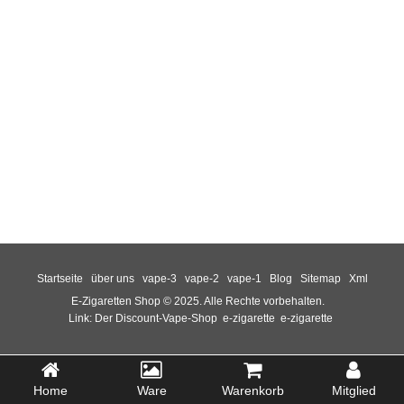
Startseite
über uns
vape-3
vape-2
vape-1
Blog
Sitemap
Xml
E-Zigaretten Shop © 2025. Alle Rechte vorbehalten.
Link:
Der Discount-Vape-Shop
e-zigarette
e-zigarette
Home
Ware
Warenkorb
Mitglied